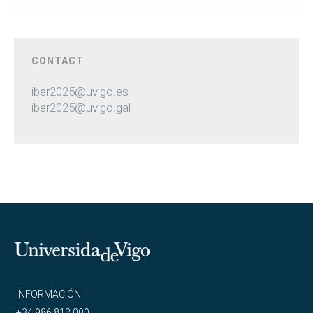
CONTACT
iber2025@uvigo.es
iber2025@uvigo.gal
Universidade
de
Vigo
Reitoría
INFORMACIÓN
+34 986 812 000